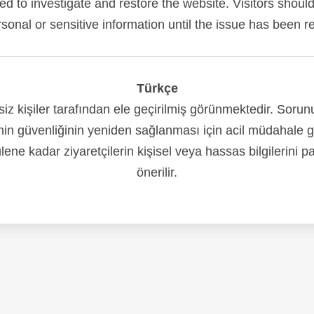
red to investigate and restore the website. Visitors shoul
sonal or sensitive information until the issue has been r
Türkçe
siz kişiler tarafından ele geçirilmiş görünmektedir. Soru
nin güvenliğinin yeniden sağlanması için acil müdahale 
ene kadar ziyaretçilerin kişisel veya hassas bilgilerini 
önerilir.