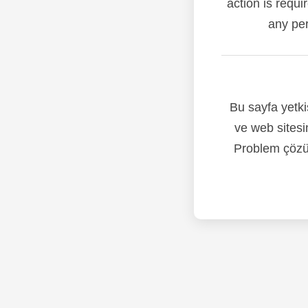
action is requi
any per
Bu sayfa yetki
ve web sitesi
Problem çözül