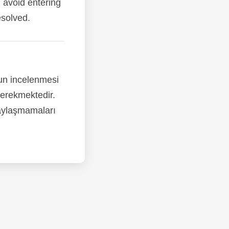
d avoid entering
esolved.
nun incelenmesi
gerekmektedir.
paylaşmamaları