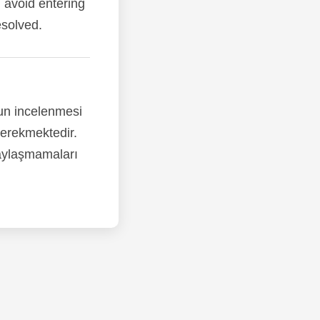
d avoid entering
esolved.
nun incelenmesi
gerekmektedir.
paylaşmamaları