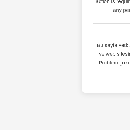
action is requi
any per
Bu sayfa yetki
ve web sitesi
Problem çözül