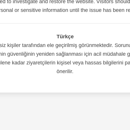
red to investigate and restore the website. Visitors shoul
sonal or sensitive information until the issue has been r
Türkçe
siz kişiler tarafından ele geçirilmiş görünmektedir. Soru
nin güvenliğinin yeniden sağlanması için acil müdahale 
ene kadar ziyaretçilerin kişisel veya hassas bilgilerini 
önerilir.